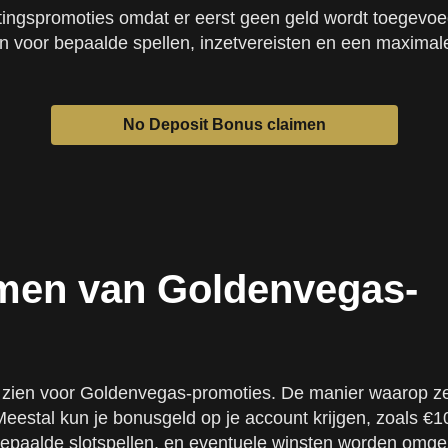
tingspromoties omdat er eerst geen geld wordt toegevoeg
 voor bepaalde spellen, inzetvereisten en een maximale u
No Deposit Bonus claimen
men van Goldenvegas-
t zien voor Goldenvegas-promoties. De manier waarop z
estal kun je bonusgeld op je account krijgen, zoals €10
 bepaalde slotspellen, en eventuele winsten worden omge