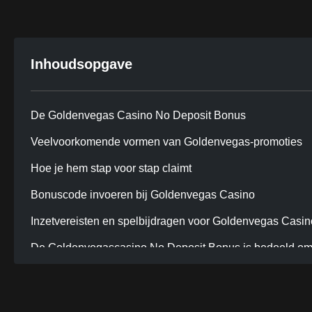
Inhoudsopgave
De Goldenvegas Casino No Deposit Bonus
Veelvoorkomende vormen van Goldenvegas-promoties
Hoe je hem stap voor stap claimt
Bonuscode invoeren bij Goldenvegas Casino
Inzetvereisten en spelbijdragen voor Goldenvegas Casi
De Goldenvegascasino No Deposit Bonus is bedoeld om 
Betalingsopties bij Goldenvegas: Stortingen, minima en 
Hoe je een storting doet