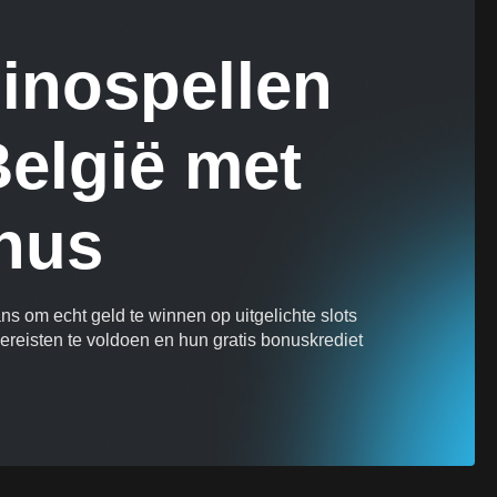
sinospellen
België met
nus
ns om echt geld te winnen op uitgelichte slots
ereisten te voldoen en hun gratis bonuskrediet