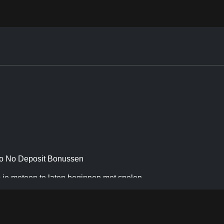
no No Deposit Bonussen
je meteen te laten beginnen met spelen
kosten