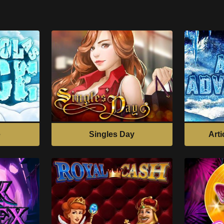
e
Singles Day
Art