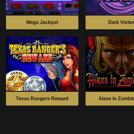
Mega Jackpot
Dark Vorte
Texas Rangers Reward
Alaxe In Zombi