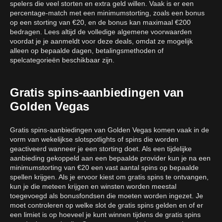
spelers die veel storten en extra geld willen. Vaak is er een
percentage-match met een minimumstorting, zoals een bonus
op een storting van €20, en de bonus kan maximaal €200
bedragen. Lees altijd de volledige algemene voorwaarden
voordat je je aanmeldt voor deze deals, omdat ze mogelijk
alleen op bepaalde dagen, betalingsmethoden of
spelcategorieën beschikbaar zijn.
Gratis spins-aanbiedingen van
Golden Vegas
Gratis spins-aanbiedingen van Golden Vegas komen vaak in de
vorm van wekelijkse slotspotlights of spins die worden
geactiveerd wanneer je een storting doet. Als een tijdelijke
aanbieding gekoppeld aan een bepaalde provider kun je na een
minimumstorting van €20 een vast aantal spins op bepaalde
spellen krijgen. Als je ervoor kiest om gratis spins te ontvangen,
kun je die meteen krijgen en winsten worden meestal
toegevoegd als bonusfondsen die moeten worden ingezet. Je
moet controleren op welke slot de gratis spins gelden en of er
een limiet is op hoeveel je kunt winnen tijdens de gratis spins