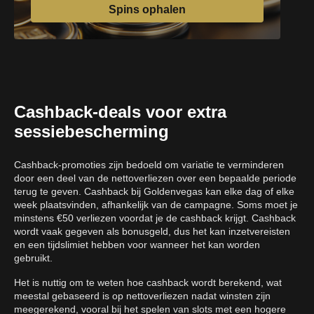
Spins ophalen
Cashback-deals voor extra
sessiebescherming
Cashback-promoties zijn bedoeld om variatie te verminderen
door een deel van de nettoverliezen over een bepaalde periode
terug te geven. Cashback bij Goldenvegas kan elke dag of elke
week plaatsvinden, afhankelijk van de campagne. Soms moet je
minstens €50 verliezen voordat je de cashback krijgt. Cashback
wordt vaak gegeven als bonusgeld, dus het kan inzetvereisten
en een tijdslimiet hebben voor wanneer het kan worden
gebruikt.
Het is nuttig om te weten hoe cashback wordt berekend, wat
meestal gebaseerd is op nettoverliezen nadat winsten zijn
meegerekend, vooral bij het spelen van slots met een hogere