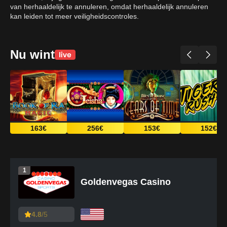
van herhaaldelijk te annuleren, omdat herhaaldelijk annuleren
kan leiden tot meer veiligheidscontroles.
Nu wint
163€
256€
153€
152€
1
Goldenvegas Casino
4.8
/5