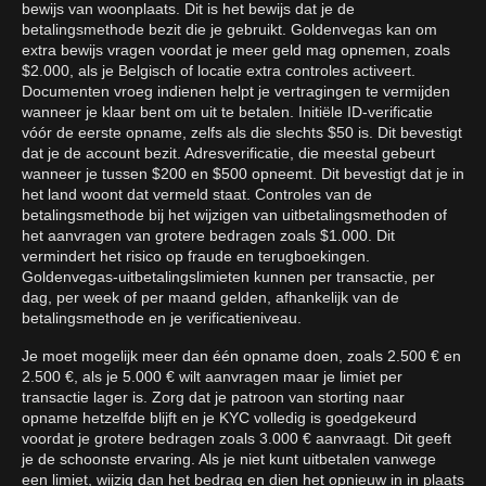
bewijs van woonplaats. Dit is het bewijs dat je de
betalingsmethode bezit die je gebruikt. Goldenvegas kan om
extra bewijs vragen voordat je meer geld mag opnemen, zoals
$2.000, als je Belgisch of locatie extra controles activeert.
Documenten vroeg indienen helpt je vertragingen te vermijden
wanneer je klaar bent om uit te betalen. Initiële ID-verificatie
vóór de eerste opname, zelfs als die slechts $50 is. Dit bevestigt
dat je de account bezit. Adresverificatie, die meestal gebeurt
wanneer je tussen $200 en $500 opneemt. Dit bevestigt dat je in
het land woont dat vermeld staat. Controles van de
betalingsmethode bij het wijzigen van uitbetalingsmethoden of
het aanvragen van grotere bedragen zoals $1.000. Dit
vermindert het risico op fraude en terugboekingen.
Goldenvegas-uitbetalingslimieten kunnen per transactie, per
dag, per week of per maand gelden, afhankelijk van de
betalingsmethode en je verificatieniveau.
Je moet mogelijk meer dan één opname doen, zoals 2.500 € en
2.500 €, als je 5.000 € wilt aanvragen maar je limiet per
transactie lager is. Zorg dat je patroon van storting naar
opname hetzelfde blijft en je KYC volledig is goedgekeurd
voordat je grotere bedragen zoals 3.000 € aanvraagt. Dit geeft
je de schoonste ervaring. Als je niet kunt uitbetalen vanwege
een limiet, wijzig dan het bedrag en dien het opnieuw in in plaats