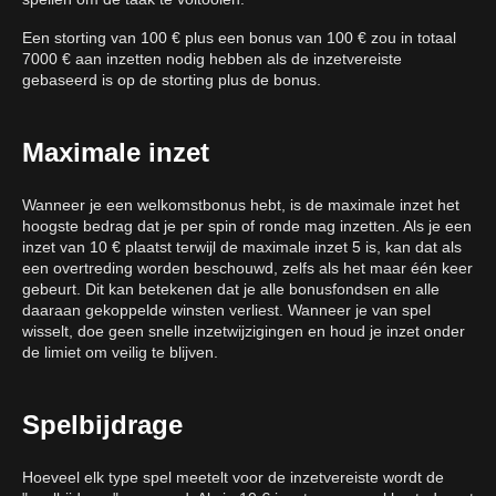
Een storting van 100 € plus een bonus van 100 € zou in totaal
7000 € aan inzetten nodig hebben als de inzetvereiste
gebaseerd is op de storting plus de bonus.
Maximale inzet
Wanneer je een welkomstbonus hebt, is de maximale inzet het
hoogste bedrag dat je per spin of ronde mag inzetten. Als je een
inzet van 10 € plaatst terwijl de maximale inzet 5 is, kan dat als
een overtreding worden beschouwd, zelfs als het maar één keer
gebeurt. Dit kan betekenen dat je alle bonusfondsen en alle
daaraan gekoppelde winsten verliest. Wanneer je van spel
wisselt, doe geen snelle inzetwijzigingen en houd je inzet onder
de limiet om veilig te blijven.
Spelbijdrage
Hoeveel elk type spel meetelt voor de inzetvereiste wordt de