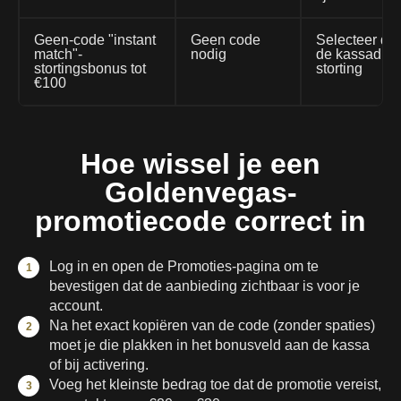
Geen-code "instant
Geen code
Selecteer de 
match"-
nodig
de kassadro
stortingsbonus tot
storting
€100
Hoe wissel je een
Goldenvegas-
promotiecode correct in
Log in en open de Promoties-pagina om te
bevestigen dat de aanbieding zichtbaar is voor je
account.
Na het exact kopiëren van de code (zonder spaties)
moet je die plakken in het bonusveld aan de kassa
of bij activering.
Voeg het kleinste bedrag toe dat de promotie vereist,