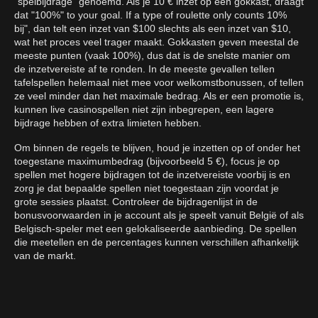
"spelbijdrage" genoemd. Als je 10 € inzet op een gokkast, draagt
dat "100%" to your goal. If a type of roulette only counts 10%
bij", dan telt een inzet van $100 slechts als een inzet van $10,
wat het proces veel trager maakt. Gokkasten geven meestal de
meeste punten (vaak 100%), dus dat is de snelste manier om
de inzetvereiste af te ronden. In de meeste gevallen tellen
tafelspellen helemaal niet mee voor welkomstbonussen, of tellen
ze veel minder dan het maximale bedrag. Als er een promotie is,
kunnen live casinospellen niet zijn inbegrepen, een lagere
bijdrage hebben of extra limieten hebben.
Om binnen de regels te blijven, houd je inzetten op of onder het
toegestane maximumbedrag (bijvoorbeeld 5 €), focus je op
spellen met hogere bijdragen tot de inzetvereiste voorbij is en
zorg je dat bepaalde spellen niet toegestaan zijn voordat je
grote sessies plaatst. Controleer de bijdragenlijst in de
bonusvoorwaarden in je account als je speelt vanuit België of als
Belgisch-speler met een gelokaliseerde aanbieding. De spellen
die meetellen en de percentages kunnen verschillen afhankelijk
van de markt.