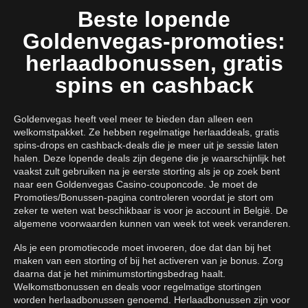
Beste lopende
Goldenvegas-promoties:
herlaadbonussen, gratis
spins en cashback
Goldenvegas heeft veel meer te bieden dan alleen een
welkomstpakket. Ze hebben regelmatige herlaaddeals, gratis
spins-drops en cashback-deals die je meer uit je sessie laten
halen. Deze lopende deals zijn degene die je waarschijnlijk het
vaakst zult gebruiken na je eerste storting als je op zoek bent
naar een Goldenvegas Casino-couponcode. Je moet de
Promoties/Bonussen-pagina controleren voordat je stort om
zeker te weten wat beschikbaar is voor je account in België. De
algemene voorwaarden kunnen van week tot week veranderen.
Als je een promotiecode moet invoeren, doe dat dan bij het
maken van een storting of bij het activeren van je bonus. Zorg
daarna dat je het minimumstortingsbedrag haalt.
Welkomstbonussen en deals voor regelmatige stortingen
worden herlaadbonussen genoemd. Herlaadbonussen zijn voor