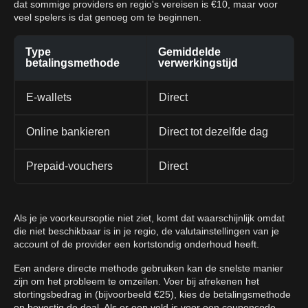
dat sommige providers en regio's vereisen is €10, maar voor
veel spelers is dat genoeg om te beginnen.
Type
Gemiddelde
betalingsmethode
verwerkingstijd
E-wallets
Direct
Online bankieren
Direct tot dezelfde dag
Prepaid-vouchers
Direct
Als je je voorkeursoptie niet ziet, komt dat waarschijnlijk omdat
die niet beschikbaar is in je regio, de valutainstellingen van je
account of de provider een kortstondig onderhoud heeft.
Een andere directe methode gebruiken kan de snelste manier
zijn om het probleem te omzeilen. Voer bij afrekenen het
stortingsbedrag in (bijvoorbeeld €25), kies de betalingsmethode
en bevestig de deal. Als er een veld is voor een couponcode,