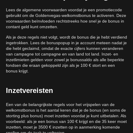
Lees de algemene voorwaarden voordat je een promotiecode
gebruikt om de Goldenvegas-welkomstbonus te activeren. Deze
voorwaarden beïnvloeden rechtstreeks hoe snel je de bonus in
contant geld kunt omzetten.
Als je deze regels niet volgt, wordt de bonus die je hebt verdiend
ingetrokken. Lees de bonuspopup in je account meteen nadat je
die hebt geclaimd, omdat de exacte cijfers kunnen veranderen
van campagne tot campagne en van land tot land. Inzet- en
inzetlimieten gelden voor zowel je bonussaldo als alle beperkte
fondsen die eraan gekoppeld zijn als je 100 € stort en een
bonus krijgt.
Inzetvereisten
Een van de belangrijkste regels voor het vrijspelen van de
welkomstbonus is het aantal keren dat je de bonus (en soms de
storting plus bonus) moet inzetten voordat je kunt uitbetalen. Als
voorbeeld: als je een bonus van 100 € krijgt en die 35 keer moet
inzetten, moet je 3500 € inzetten op in aanmerking komende
spellen om de taak te voltooien.