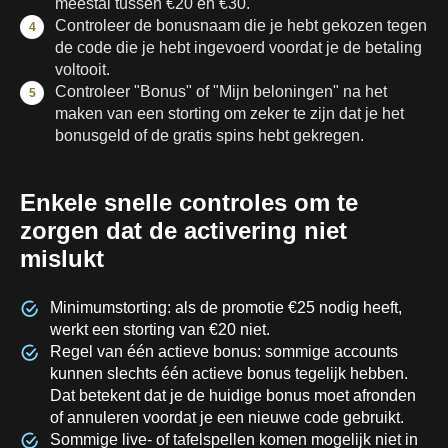
meestal tussen €20 en €30.
Controleer de bonusnaam die je hebt gekozen tegen
de code die je hebt ingevoerd voordat je de betaling
voltooit.
Controleer "Bonus" of "Mijn beloningen" na het
maken van een storting om zeker te zijn dat je het
bonusgeld of de gratis spins hebt gekregen.
Enkele snelle controles om te
zorgen dat de activering niet
mislukt
Minimumstorting: als de promotie €25 nodig heeft,
werkt een storting van €20 niet.
Regel van één actieve bonus: sommige accounts
kunnen slechts één actieve bonus tegelijk hebben.
Dat betekent dat je de huidige bonus moet afronden
of annuleren voordat je een nieuwe code gebruikt.
Sommige live- of tafelspellen komen mogelijk niet in