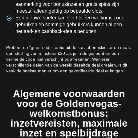
aanmerking voor bonusinzet en gratis spins zijn
meestal alleen geldig op bepaalde slots.
Een nieuwe speler kan slechts één welkomstcode
gebruiken en sommige gebruikers kunnen alleen
herlaad- en cashback-deals benutten.
Probeer de "geen-code"-optie uit de kassabonuskiezer en maak
een storting van minstens €20 als je in België bent en een
vermelde code niet verschijnt bij afrekenen. Wanneer
verschillende delen van de wereld dezelfde deal draaien, is dit
vaak de snelste manier om een geverifieerde deal te krijgen.
Algemene voorwaarden
voor de Goldenvegas-
welkomstbonus:
inzetvereisten, maximale
inzet en spelbijdrage